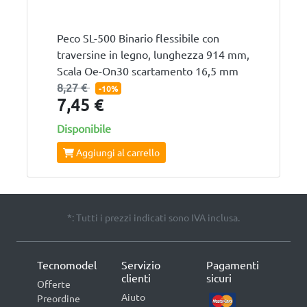
Peco SL-500 Binario flessibile con
traversine in legno, lunghezza 914 mm,
Scala Oe-On30 scartamento 16,5 mm
8,27 €
-10%
7,45 €
Disponibile
Aggiungi al carrello
*: Tutti i prezzi indicati sono IVA inclusa.
Tecnomodel
Servizio
Pagamenti
clienti
sicuri
Offerte
Aiuto
Preordine