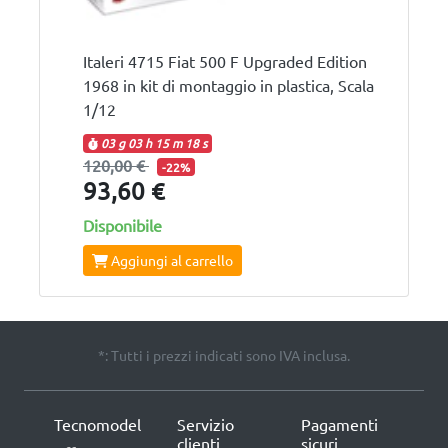
Italeri 4715 Fiat 500 F Upgraded Edition
1968 in kit di montaggio in plastica, Scala
1/12
03 g
03 h
15 m
18 s
120,00 €
-22%
93,60 €
Disponibile
Aggiungi al carrello
*: Tutti i prezzi indicati sono IVA inclusa.
Tecnomodel
Servizio
Pagamenti
clienti
sicuri