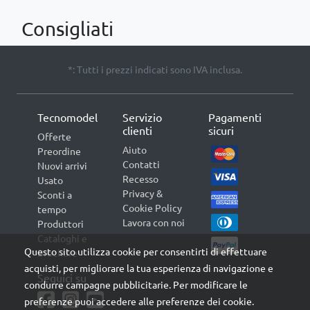
Consigliati
*: Tutti i prezzi indicati sono IVA inclusa.
Tecnomodel
Servizio
Pagamenti
clienti
sicuri
Offerte
Aiuto
Preordine
Contatti
Nuovi arrivi
Recesso
Usato
Privacy &
Sconti a
Cookie Policy
tempo
Lavora con noi
Produttori
Cataloghi e
Questo sito utilizza cookie per consentirti di effettuare
Brochure
acquisti, per migliorare la tua esperienza di navigazione e
Seguici su
condurre campagne pubblicitarie. Per modificare le
preferenze puoi accedere alle preferenze dei cookie.