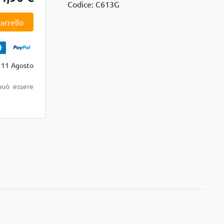
Codice: C613G
arrello
 11 Agosto
può essere