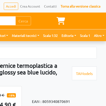
Accedi
Crea Account
Contatti
Torna alla versione classica
Cerca
tori
Materiali tecnici
Scala 1:32
Editoria
Scala 1
Altro
rnice termoplastica a
 glossy sea blue lucido,
TAModels
0 €
-18%
EAN : 8059340870691
4,90 €