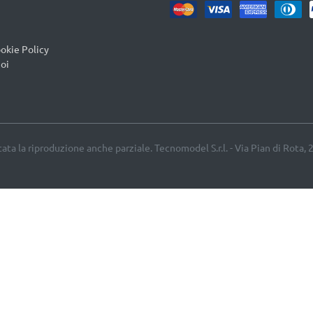
okie Policy
oi
etata la riproduzione anche parziale. Tecnomodel S.r.l. - Via Pian di Rota, 