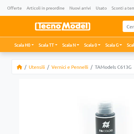
Offerte
Articoli in preordine
Nuovi arrivi
Usato
Sconti a te
Scala H0
Scala TT
Scala N
Scala 0
Scala G
Sca
Utensili
Vernici e Pennelli
TAModels C613G