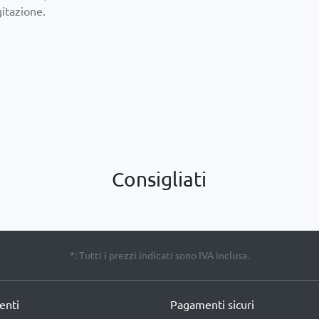
gitazione.
Consigliati
*: Tutti i prezzi indicati sono IVA inclusa.
ienti
Pagamenti sicuri