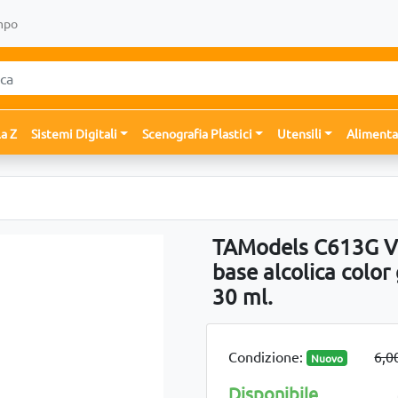
mpo
la Z
Sistemi Digitali
Scenografia Plastici
Utensili
Alimenta
TAModels C613G Ve
base alcolica color
30 ml.
Condizione:
6,0
Nuovo
Disponibile