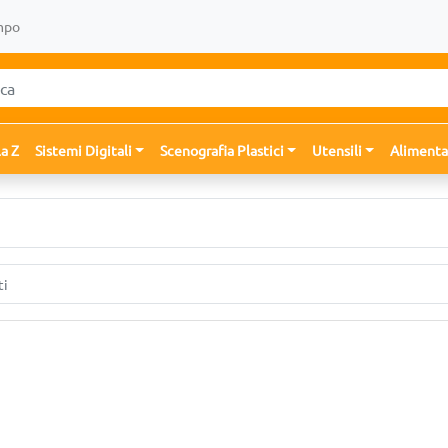
mpo
la Z
Sistemi Digitali
Scenografia Plastici
Utensili
Alimenta
ti