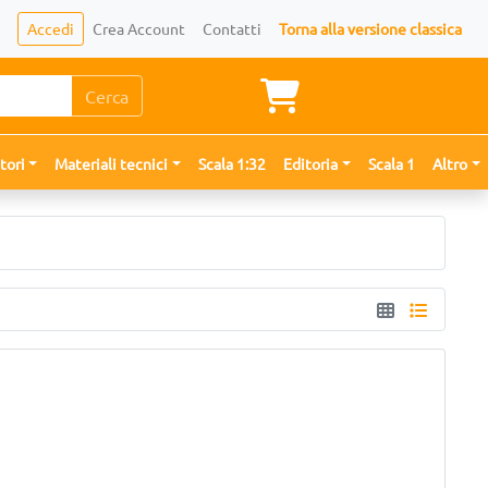
Accedi
Crea Account
Contatti
Torna alla versione classica
Cerca
tori
Materiali tecnici
Scala 1:32
Editoria
Scala 1
Altro