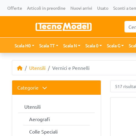
Offerte
Articoli in preordine
Nuovi arrivi
Usato
Sconti a te
Scala H0
Scala TT
Scala N
Scala 0
Scala G
Sca
Utensili
Vernici e Pennelli
517 risulta
Categorie
Utensili
Aerografi
Colle Speciali