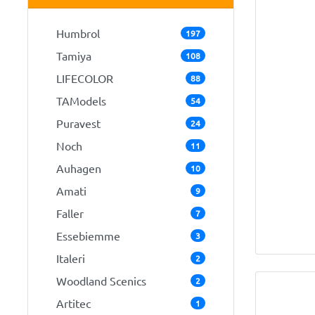
Humbrol
197
Tamiya
108
LIFECOLOR
88
TAModels
54
Puravest
24
Noch
11
Auhagen
10
Amati
9
Faller
7
Essebiemme
3
Italeri
2
Woodland Scenics
2
Artitec
1