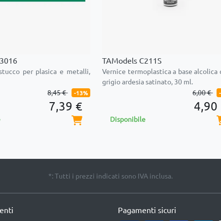
E3016
TAModels C211S
stucco per plasica e metalli,
Vernice termoplastica a base alcolica 
grigio ardesia satinato, 30 ml.
8,45 €
6,00 €
-13%
7,39 €
4,90
e
Disponibile
*: Tutti i prezzi indicati sono IVA inclusa.
ienti
Pagamenti sicuri