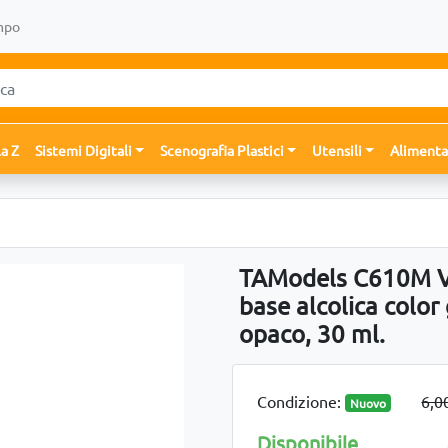
mpo
la Z
Sistemi Digitali
Scenografia Plastici
Utensili
Alimenta
TAModels C610M Ve
base alcolica color
opaco, 30 ml.
Condizione:
6,0
Nuovo
Disponibile