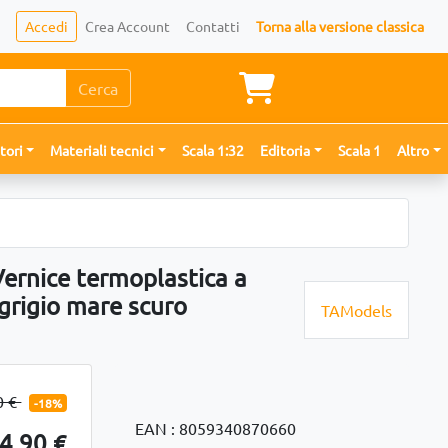
Accedi
Crea Account
Contatti
Torna alla versione classica
Cerca
tori
Materiali tecnici
Scala 1:32
Editoria
Scala 1
Altro
rnice termoplastica a
 grigio mare scuro
TAModels
0 €
-18%
EAN : 8059340870660
4,90 €