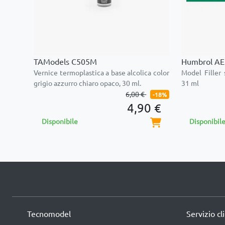
TAModels C505M
Humbrol A
Vernice termoplastica a base alcolica color
Model Filler 
grigio azzurro chiaro opaco, 30 ml.
31 ml
6,00 €
-18%
4,90 €
Disponibile
Disponibil
Tecnomodel
Servizio cl