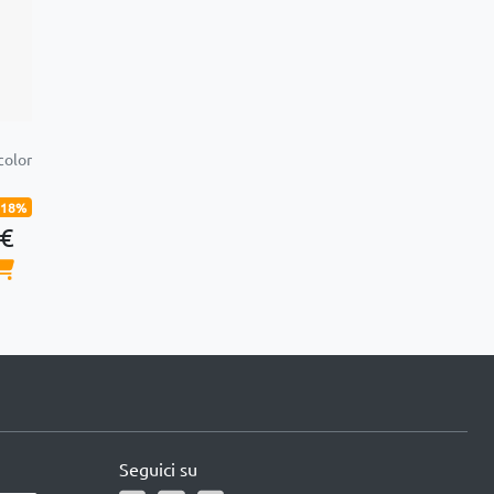
color
-18%
 €
Seguici su