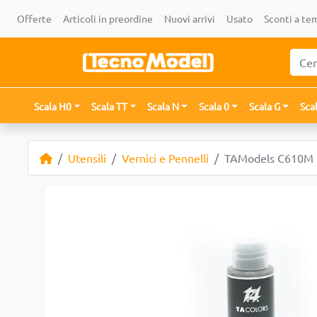
Offerte
Articoli in preordine
Nuovi arrivi
Usato
Sconti a te
Scala H0
Scala TT
Scala N
Scala 0
Scala G
Sca
Utensili
Vernici e Pennelli
TAModels C610M