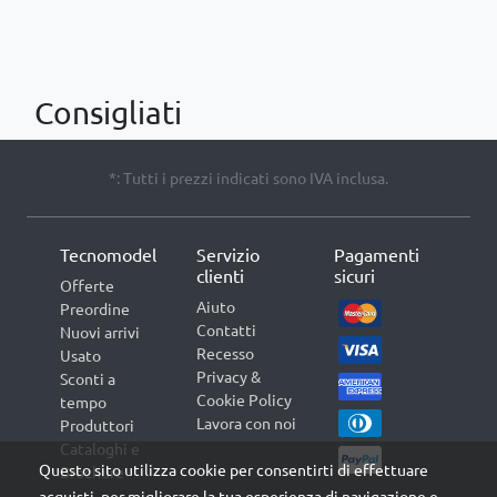
Consigliati
*: Tutti i prezzi indicati sono IVA inclusa.
Tecnomodel
Servizio
Pagamenti
clienti
sicuri
Offerte
Aiuto
Preordine
Contatti
Nuovi arrivi
Recesso
Usato
Privacy &
Sconti a
Cookie Policy
tempo
Lavora con noi
Produttori
Cataloghi e
Questo sito utilizza cookie per consentirti di effettuare
Brochure
acquisti, per migliorare la tua esperienza di navigazione e