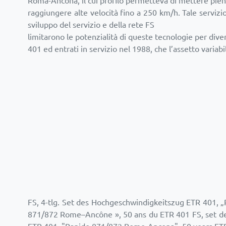
Roma-Ancona, il cui profilo permetteva di mettere pien
raggiungere alte velocità fino a 250 km/h. Tale servizio
sviluppo del servizio e della rete FS
limitarono le potenzialità di queste tecnologie per diver
401 ed entrati in servizio nel 1988, che l’assetto variabi
FS, 4-tlg. Set des Hochgeschwindigkeitszug ETR 401, „
871/872 Rome–Ancône », 50 ans du ETR 401 FS, set de 