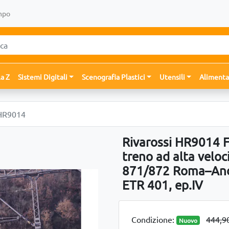
mpo
la Z
Sistemi Digitali
Scenografia Plastici
Utensili
Alimenta
 HR9014
Rivarossi HR9014 FS
treno ad alta velo
871/872 Roma–Anco
ETR 401, ep.IV
Condizione:
444,9
Nuovo