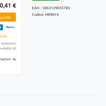
0,41 €
EAN : 5063129055783
Codice: HR9014
arrello
ibile
al momento
modalità di
riazioni da