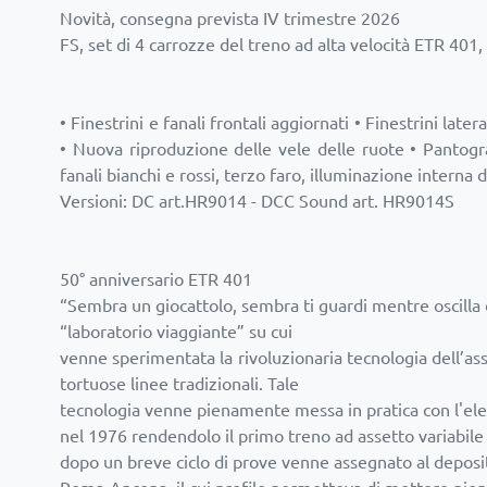
Novità, consegna prevista IV trimestre 2026
FS, set di 4 carrozze del treno ad alta velocità ETR 4
• Finestrini e fanali frontali aggiornati • Finestrini lat
• Nuova riproduzione delle vele delle ruote • Pantogr
fanali bianchi e rossi, terzo faro, illuminazione interna
Versioni: DC art.HR9014 - DCC Sound art. HR9014S
50° anniversario ETR 401
“Sembra un giocattolo, sembra ti guardi mentre oscilla d
“laboratorio viaggiante” su cui
venne sperimentata la rivoluzionaria tecnologia dell’ass
tortuose linee tradizionali. Tale
tecnologia venne pienamente messa in pratica con l'el
nel 1976 rendendolo il primo treno ad assetto variabi
dopo un breve ciclo di prove venne assegnato al deposito