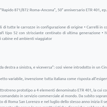
01, “Rapido 871/872 Roma–Ancona”, 50° anniversario ETR 401, ep
erali di tutte le carrozze in configurazione di origine • Carrelli 
afi tipo 52 con strisciante centinato di ultima generazione •
 di cabine ed ambienti viaggiator
a destra a sinistra, e viceversa”: così viene introdotto in un Ci
etto variabile, invenzione tutta italiana come risposta all’esig
ettrotreno prototipo a 4 elementi denominato ETR 401, la cui 
le comandato in servizio commerciale al mondo. Da subito sopr
 di Roma San Lorenzo e nel luglio dello stesso anno inizia il se