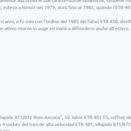
amente alla prova le sue caratteristiche dinamiche, sebbene fo
, esteso a Rimini nel 1979, durò fino al 1982, quando l’ETR 401 
si anni, e fu solo con l’ordine del 1985 dei futuri ETR 450, dire
le attivo ritornò in auge ed iniziò a diffondersi anche all’estero.
Rapido 871/872 Rom-Ancona”, 50 Jahre ETR 401 FS, coffret de 
4 coches del tren de alta velocidad ETR 401, «Rapido 871/872