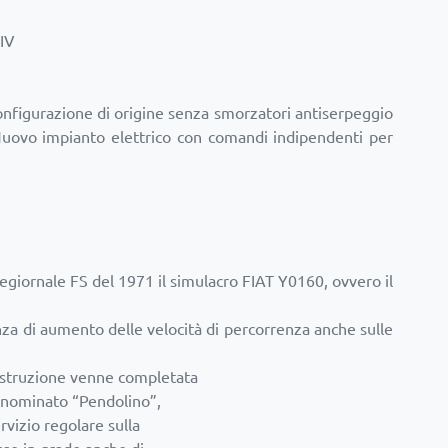
.IV
in configurazione di origine senza smorzatori antiserpeggio
 Nuovo impianto elettrico con comandi indipendenti per
negiornale FS del 1971 il simulacro FIAT Y0160, ovvero il
enza di aumento delle velocità di percorrenza anche sulle
costruzione venne completata
annominato “Pendolino”,
rvizio regolare sulla