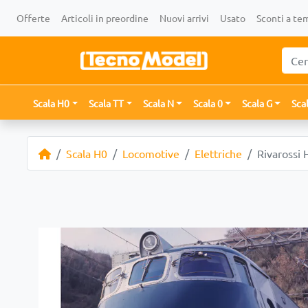
Offerte
Articoli in preordine
Nuovi arrivi
Usato
Sconti a te
Scala H0
Scala TT
Scala N
Scala 0
Scala G
Sca
Scala H0
Locomotive
Elettriche
Rivarossi