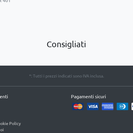
Consigliati
*: Tutti i prezzi indicati sono IVA inclusa.
ienti
Pagamenti sicuri
okie Policy
oi