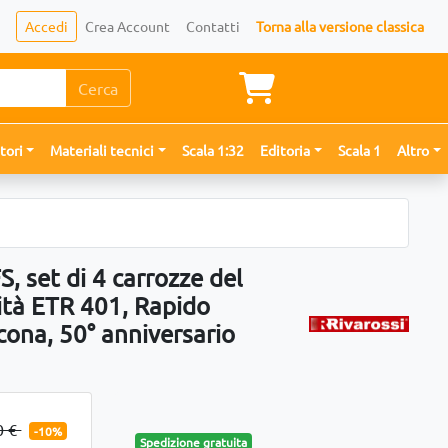
Accedi
Crea Account
Contatti
Torna alla versione classica
Cerca
tori
Materiali tecnici
Scala 1:32
Editoria
Scala 1
Altro
, set di 4 carrozze del
cità ETR 401, Rapido
na, 50° anniversario
0 €
-10%
Spedizione gratuita