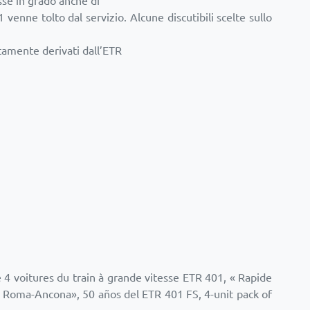
sse in grado anche di
venne tolto dal servizio. Alcune discutibili scelte sullo
ttamente derivati dall’ETR
4 voitures du train à grande vitesse ETR 401, « Rapide
 Roma-Ancona», 50 años del ETR 401 FS, 4-unit pack of