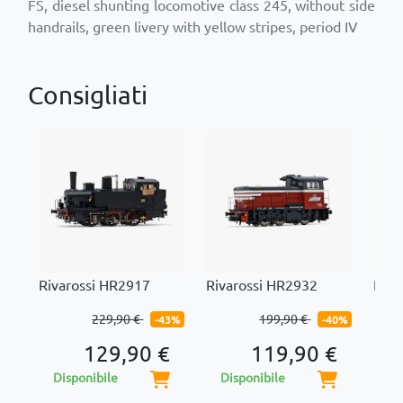
FS, diesel shunting locomotive class 245, without side
handrails, green livery with yellow stripes, period IV
Consigliati
Rivarossi HR2917
Rivarossi HR2932
Riva
229,90 €
199,90 €
-43%
-40%
129,90 €
119,90 €
Disponibile
Disponibile
Di