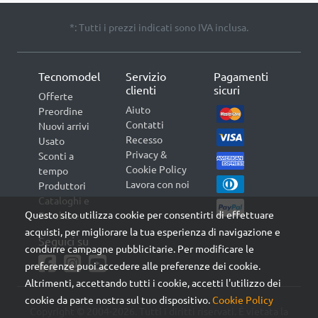
*: Tutti i prezzi indicati sono IVA inclusa.
Tecnomodel
Servizio
Pagamenti
clienti
sicuri
Offerte
Aiuto
Preordine
Contatti
Nuovi arrivi
Recesso
Usato
Privacy &
Sconti a
Cookie Policy
tempo
Lavora con noi
Produttori
Cataloghi e
Questo sito utilizza cookie per consentirti di effettuare
Brochure
acquisti, per migliorare la tua esperienza di navigazione e
Seguici su
condurre campagne pubblicitarie. Per modificare le
preferenze puoi accedere alle preferenze dei cookie.
Altrimenti, accettando tutti i cookie, accetti l'utilizzo dei
cookie da parte nostra sul tuo dispositivo.
Cookie Policy
Copyright © 2004-2026. Tutti i diritti riservati. È vietata la