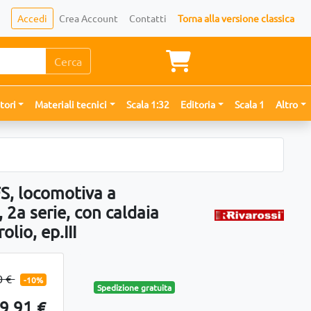
Accedi
Crea Account
Contatti
Torna alla versione classica
Cerca
tori
Materiali tecnici
Scala 1:32
Editoria
Scala 1
Altro
S, locomotiva a
 2a serie, con caldaia
olio, ep.III
0 €
-10%
Spedizione gratuita
9,91 €