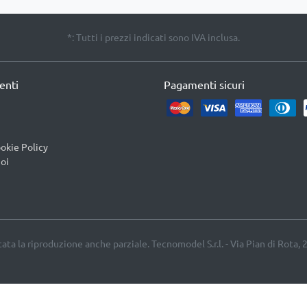
*: Tutti i prezzi indicati sono IVA inclusa.
ienti
Pagamenti sicuri
okie Policy
oi
etata la riproduzione anche parziale. Tecnomodel S.r.l. - Via Pian di Rota, 