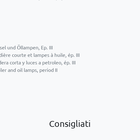
el und Öllampen, Ep. III
ère courte et lampes à huile, ép. III
ra corta y luces a petroleo, ép. III
er and oil lamps, period II
Consigliati