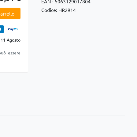
EAN : 5063129017804
Codice: HR2914
arrello
 11 Agosto
può essere