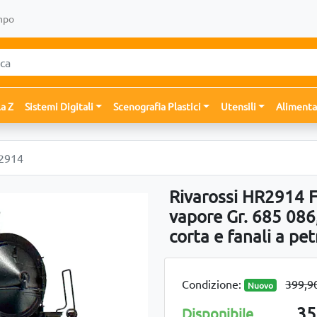
mpo
la Z
Sistemi Digitali
Scenografia Plastici
Utensili
Alimenta
R2914
Rivarossi HR2914 F
vapore Gr. 685 086,
corta e fanali a petr
Condizione:
399,9
Nuovo
35
Disponibile