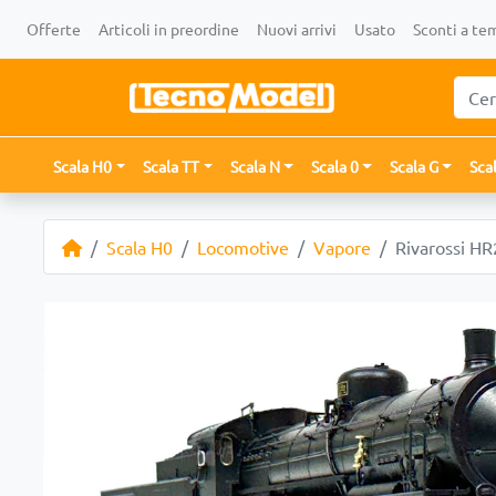
Offerte
Articoli in preordine
Nuovi arrivi
Usato
Sconti a te
Scala H0
Scala TT
Scala N
Scala 0
Scala G
Sca
Scala H0
Locomotive
Vapore
Rivarossi H