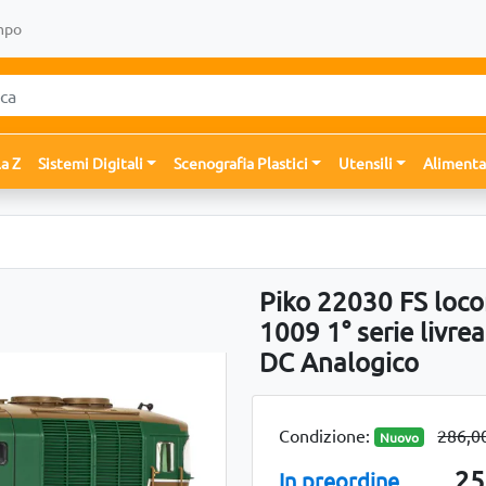
mpo
la Z
Sistemi Digitali
Scenografia Plastici
Utensili
Alimenta
Piko 22030 FS loco
1009 1° serie livrea
DC Analogico
Condizione:
286,0
Nuovo
25
In preordine