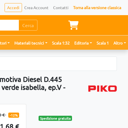
Accedi
Crea Account
Contatti
Torna alla versione classica
Cerca
tori
Materiali tecnici
Scala 1:32
Editoria
Scala 1
Altro
motiva Diesel D.445
 verde isabella, ep.V -
0 €
-12%
Spedizione gratuita
1,68 €