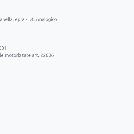
sabella, ep.V - DC Analogico
2031
e motorizzate art. 22606