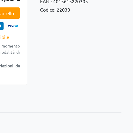
EAN : 4015615220305
Codice: 22030
arrello
ibile
al momento
modalità di
riazioni da