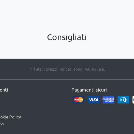
Consigliati
*: Tutti i prezzi indicati sono IVA inclusa.
ienti
Pagamenti sicuri
okie Policy
oi