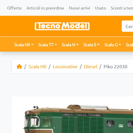
Offerte
Articoli in preordine
Nuovi arrivi
Usato
Sconti a te
Scala H0
Scala TT
Scala N
Scala 0
Scala G
Sca
Scala H0
Locomotive
Diesel
Piko 22030