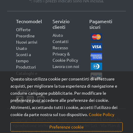
*: Tutti i prezzi indicati sono IVA inclusa.
Tecnomodel
Servizio
Pagamenti
clienti
sicuri
Offerte
Aiuto
Preordine
Contatti
Nuovi arrivi
Recesso
Usato
Privacy &
Sconti a
Cookie Policy
tempo
Lavora con noi
Produttori
Cataloghi e
Questo sito utilizza cookie per consentirti di effettuare
Brochure
acquisti, per migliorare la tua esperienza di navigazione e
Seguici su
condurre campagne pubblicitarie. Per modificare le
preferenze puoi accedere alle preferenze dei cookie.
Altrimenti, accettando tutti i cookie, accetti l'utilizzo dei
cookie da parte nostra sul tuo dispositivo.
Cookie Policy
Copyright © 2004-2026. Tutti i diritti riservati. È vietata la
riproduzione anche parziale. Tecnomodel S.r.l. - Via Pian di
Preferenze cookie
Rota, 25 int. 1 - 57121 Livorno Italia - P.IVA: IT01816530495