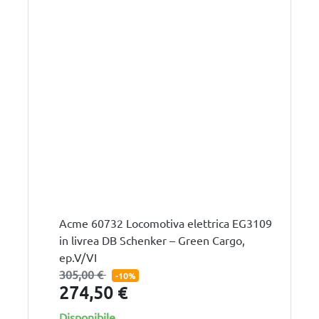
Acme 60732 Locomotiva elettrica EG3109
in livrea DB Schenker – Green Cargo,
ep.V/VI
305,00 €
-10%
274,50 €
Disponibile