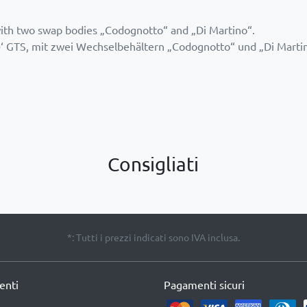
ith two swap bodies „Codognotto“ and „Di Martino“.
 GTS, mit zwei Wechselbehältern „Codognotto“ und „Di Marti
Consigliati
*: Tutti i prezzi indicati sono IVA inclusa.
ienti
Pagamenti sicuri