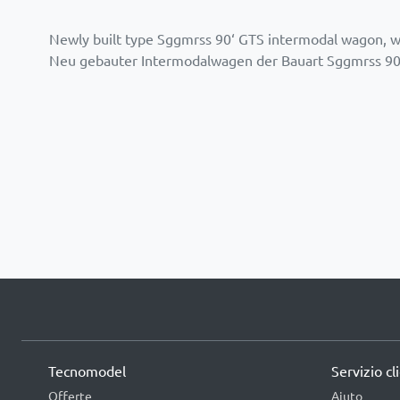
Newly built type Sggmrss 90‘ GTS intermodal wagon, w
Neu gebauter Intermodalwagen der Bauart Sggmrss 90‘
Tecnomodel
Servizio cl
Offerte
Aiuto