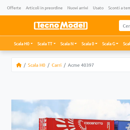
Offerte
Articoli in preordine
Nuovi arrivi
Usato
Sconti a te
Scala H0
Scala TT
Scala N
Scala 0
Scala G
Sca
Scala H0
Carri
Acme 40397