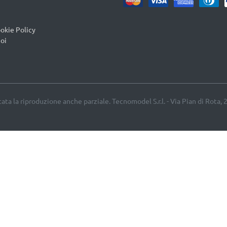
okie Policy
oi
etata la riproduzione anche parziale. Tecnomodel S.r.l. - Via Pian di Rota, 