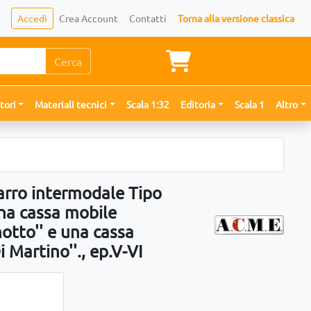
Accedi
Crea Account
Contatti
Torna alla versione classica
Cerca
tori
Materiali tecnici
Scala 1:32
Editoria
Scala 1
Altro
rro intermodale Tipo
na cassa mobile
otto'' e una cassa
 Martino''., ep.V-VI