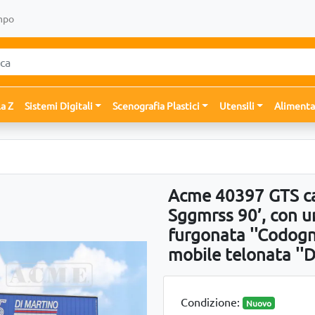
mpo
la Z
Sistemi Digitali
Scenografia Plastici
Utensili
Alimenta
Acme 40397 GTS ca
Sggmrss 90’, con u
furgonata ''Codogn
mobile telonata ''Di
Condizione:
Nuovo