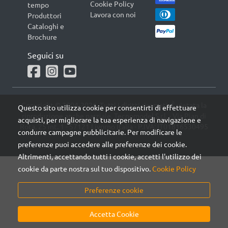
Cookie Policy
tempo
Lavora con noi
Produttori
Cataloghi e
Brochure
Seguici su
Copyright © 2004-2026. Tutti i diritti riservati. È vietata la
Questo sito utilizza cookie per consentirti di effettuare
riproduzione anche parziale. Tecnomodel S.r.l. - Via Pian di
acquisti, per migliorare la tua esperienza di navigazione e
Rota, 25 int. 1 - 57121 Livorno Italia - P.IVA: IT01816530495
condurre campagne pubblicitarie. Per modificare le
preferenze puoi accedere alle preferenze dei cookie.
Altrimenti, accettando tutti i cookie, accetti l'utilizzo dei
cookie da parte nostra sul tuo dispositivo.
Cookie Policy
Preferenze cookie
Accetta Cookie