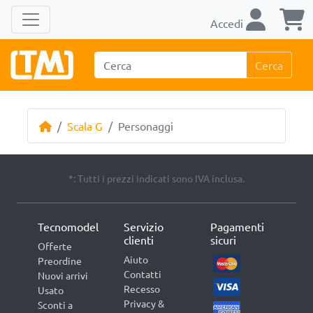
Accedi
Cerca
Scala G
Personaggi
*: Tutti i prezzi indicati sono IVA inclusa.
Tecnomodel
Servizio
Pagamenti
clienti
sicuri
Offerte
Aiuto
Preordine
Contatti
Nuovi arrivi
Recesso
Usato
Privacy &
Sconti a