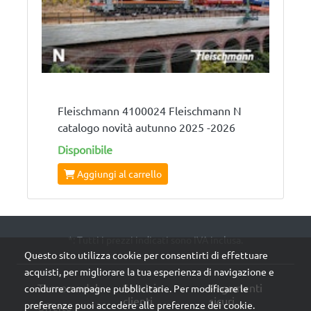
Fleischmann 4100024 Fleischmann N
catalogo novità autunno 2025 -2026
Disponibile
Aggiungi al carrello
*: Tutti i prezzi indicati sono IVA inclusa.
Questo sito utilizza cookie per consentirti di effettuare
acquisti, per migliorare la tua esperienza di navigazione e
Tecnomodel
Servizio
Pagamenti
condurre campagne pubblicitarie. Per modificare le
clienti
sicuri
preferenze puoi accedere alle preferenze dei cookie.
Offerte