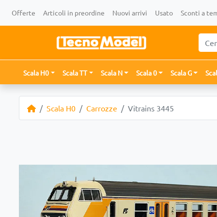
Offerte
Articoli in preordine
Nuovi arrivi
Usato
Sconti a te
Scala H0
Scala TT
Scala N
Scala 0
Scala G
Sca
Scala H0
Carrozze
Vitrains 3445