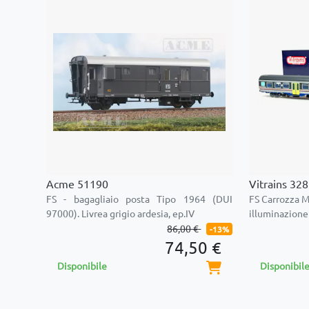
Acme 51190
Vitrains 32
FS - bagagliaio posta Tipo 1964 (DUI
FS Carrozza M
97000). Livrea grigio ardesia, ep.IV
illuminazione 
86,00 €
-13%
74,50 €
Disponibile
Disponibil