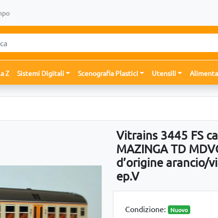
mpo
la Z
Sistemi Digitali
Scenografia Plastici
Utensili
Alimenta
Vitrains 3445 FS ca
MAZINGA TD MDVC di
d’origine arancio/vi
ep.V
Condizione:
Nuovo