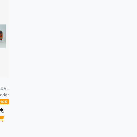
 MDVE
coder
-10%
 €