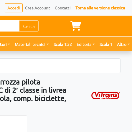
Accedi
Crea Account
Contatti
Torna alla versione classica
Cerca
tori
Materiali tecnici
Scala 1:32
Editoria
Scala 1
Altro
rrozza pilota
 2′ classe in livrea
ola, comp. biciclette,