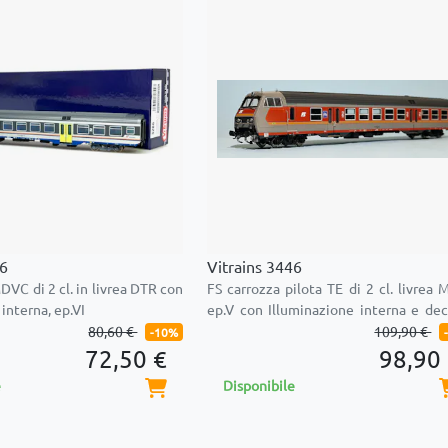
86
Vitrains 3446
DVC di 2 cl. in livrea DTR con
FS carrozza pilota TE di 2 cl. livrea
interna, ep.VI
ep.V con Illuminazione interna e de
funzioni integrato
80,60 €
109,90 €
-10%
72,50 €
98,90
e
Disponibile