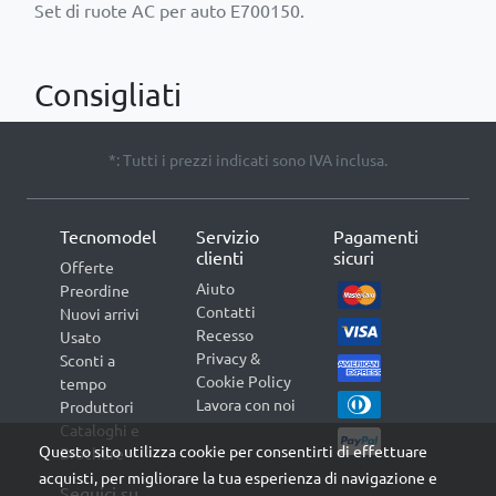
Set di ruote AC per auto E700150.
Consigliati
*: Tutti i prezzi indicati sono IVA inclusa.
Tecnomodel
Servizio
Pagamenti
clienti
sicuri
Offerte
Aiuto
Preordine
Contatti
Nuovi arrivi
Recesso
Usato
Privacy &
Sconti a
Cookie Policy
tempo
Lavora con noi
Produttori
Cataloghi e
Questo sito utilizza cookie per consentirti di effettuare
Brochure
acquisti, per migliorare la tua esperienza di navigazione e
Seguici su