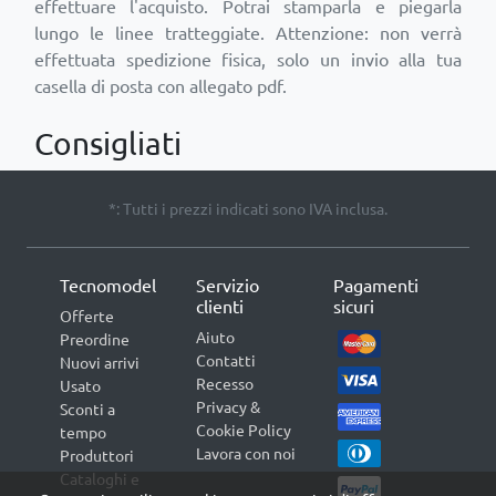
effettuare l'acquisto. Potrai stamparla e piegarla
lungo le linee tratteggiate. Attenzione: non verrà
effettuata spedizione fisica, solo un invio alla tua
Consigliati
*: Tutti i prezzi indicati sono IVA inclusa.
Tecnomodel
Servizio
Pagamenti
clienti
sicuri
Offerte
Aiuto
Preordine
Contatti
Nuovi arrivi
Recesso
Usato
Privacy &
Sconti a
Cookie Policy
tempo
Lavora con noi
Produttori
Cataloghi e