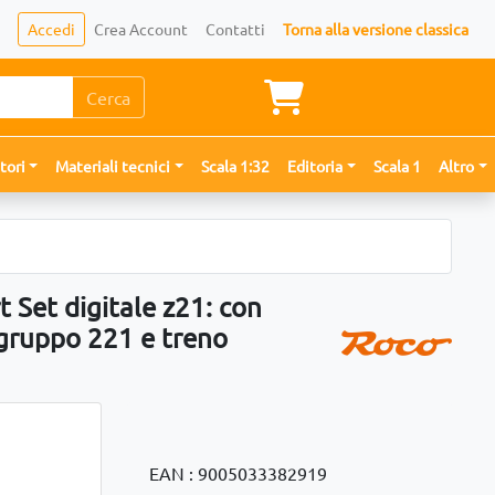
Accedi
Crea Account
Contatti
Torna alla versione classica
Cerca
tori
Materiali tecnici
Scala 1:32
Editoria
Scala 1
Altro
 Set digitale z21: con
gruppo 221 e treno
EAN : 9005033382919