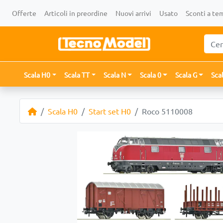
Offerte
Articoli in preordine
Nuovi arrivi
Usato
Sconti a te
Scala H0
Scala TT
Scala N
Scala 0
Scala G
Sca
Scala H0
Start set H0
Roco 5110008