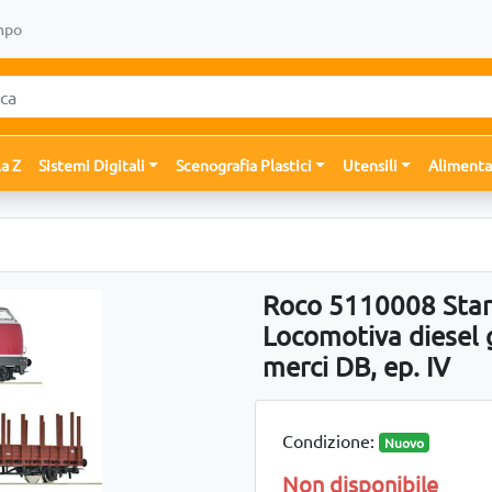
mpo
la Z
Sistemi Digitali
Scenografia Plastici
Utensili
Alimenta
Roco 5110008 Start
Locomotiva diesel 
merci DB, ep. IV
Condizione:
Nuovo
Non disponibile