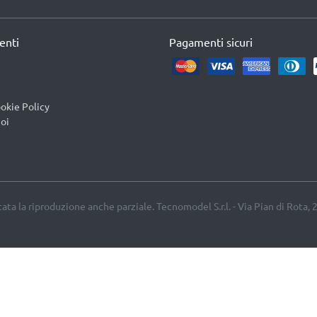
ienti
Pagamenti sicuri
okie Policy
oi
etata la riproduzione anche parziale. Tecnomodel S.r.l. - Via Pian di Rota, 