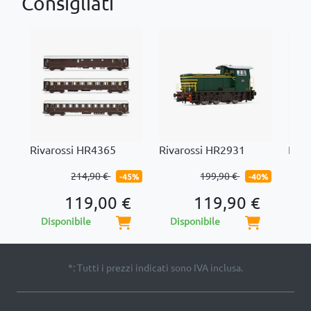
Consigliati
Rivarossi HR4365
Rivarossi HR2931
Riva
214,90 €
199,90 €
-45%
-40%
119,00 €
119,90 €
Disponibile
Disponibile
Di
*: Tutti i prezzi indicati sono IVA inclusa.