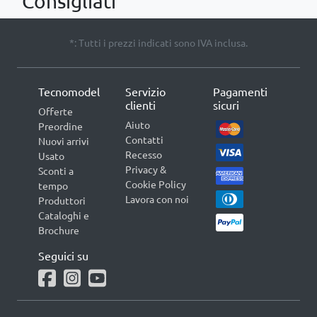
Consigliati
*: Tutti i prezzi indicati sono IVA inclusa.
Tecnomodel
Servizio
Pagamenti
clienti
sicuri
Offerte
Aiuto
Preordine
Contatti
Nuovi arrivi
Recesso
Usato
Privacy &
Sconti a
Cookie Policy
tempo
Lavora con noi
Produttori
Cataloghi e
Brochure
Seguici su