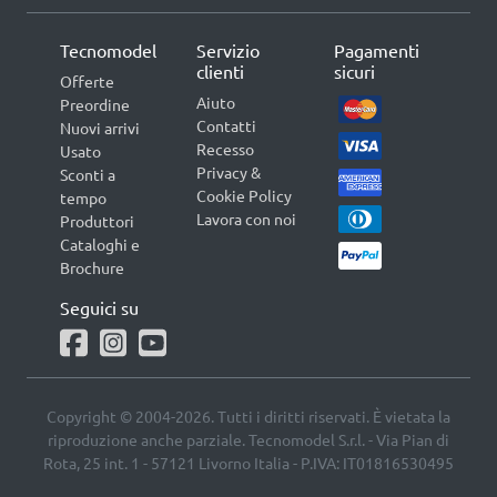
Tecnomodel
Servizio
Pagamenti
clienti
sicuri
Offerte
Aiuto
Preordine
Contatti
Nuovi arrivi
Recesso
Usato
Privacy &
Sconti a
Cookie Policy
tempo
Lavora con noi
Produttori
Cataloghi e
Brochure
Seguici su
Copyright © 2004-2026. Tutti i diritti riservati. È vietata la
riproduzione anche parziale. Tecnomodel S.r.l. - Via Pian di
Rota, 25 int. 1 - 57121 Livorno Italia - P.IVA: IT01816530495