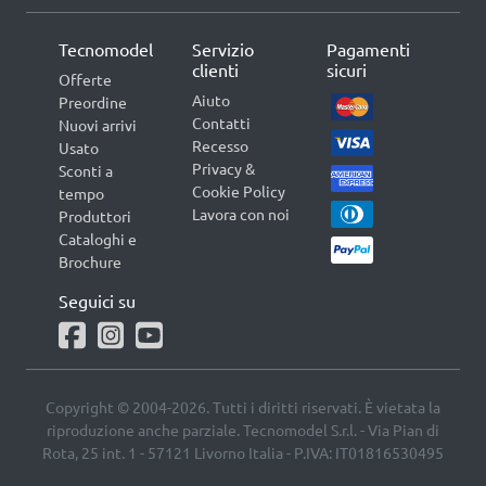
Tecnomodel
Servizio
Pagamenti
clienti
sicuri
Offerte
Aiuto
Preordine
Contatti
Nuovi arrivi
Recesso
Usato
Privacy &
Sconti a
Cookie Policy
tempo
Lavora con noi
Produttori
Cataloghi e
Brochure
Seguici su
Copyright © 2004-2026. Tutti i diritti riservati. È vietata la
riproduzione anche parziale. Tecnomodel S.r.l. - Via Pian di
Rota, 25 int. 1 - 57121 Livorno Italia - P.IVA: IT01816530495