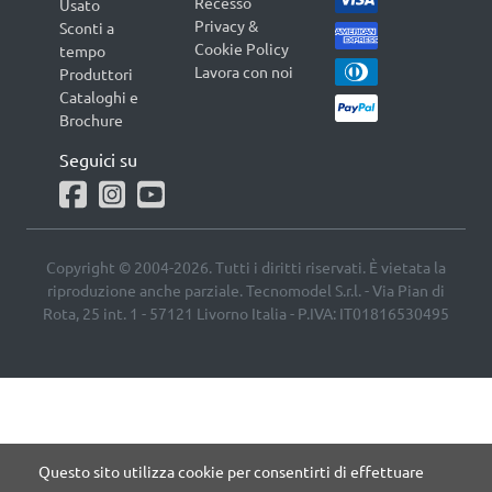
Recesso
Usato
Privacy &
Sconti a
Cookie Policy
tempo
Lavora con noi
Produttori
Cataloghi e
Brochure
Seguici su
Copyright © 2004-2026. Tutti i diritti riservati. È vietata la
riproduzione anche parziale. Tecnomodel S.r.l. - Via Pian di
Rota, 25 int. 1 - 57121 Livorno Italia - P.IVA: IT01816530495
Questo sito utilizza cookie per consentirti di effettuare