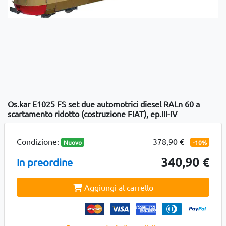
Os.kar E1025 FS set due automotrici diesel RALn 60 a
scartamento ridotto (costruzione FIAT), ep.III-IV
Condizione:
378,90 €
Nuovo
-10%
340,90 €
In preordine
Aggiungi al carrello