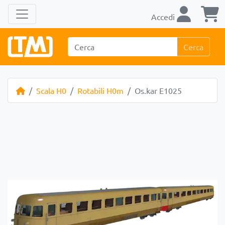
Accedi
Cerca
Scala H0
Rotabili H0m
Os.kar E1025