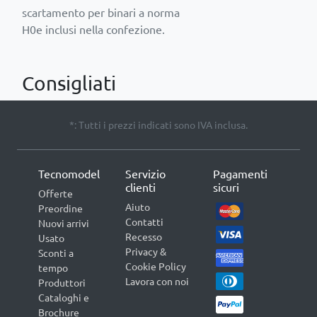
scartamento per binari a norma
H0e inclusi nella confezione.
Consigliati
*: Tutti i prezzi indicati sono IVA inclusa.
Tecnomodel
Servizio
Pagamenti
clienti
sicuri
Offerte
Aiuto
Preordine
Contatti
Nuovi arrivi
Recesso
Usato
Privacy &
Sconti a
Cookie Policy
tempo
Lavora con noi
Produttori
Cataloghi e
Brochure