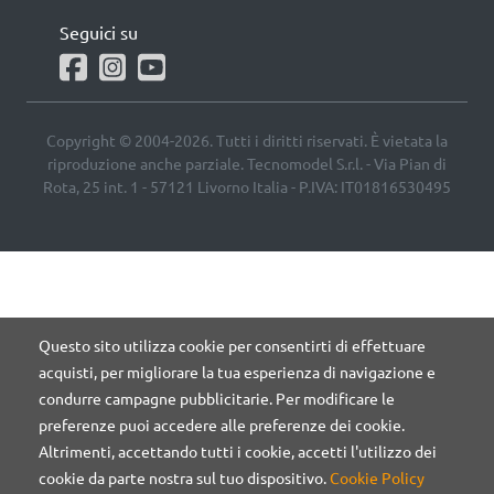
Seguici su
Copyright © 2004-2026. Tutti i diritti riservati. È vietata la
riproduzione anche parziale. Tecnomodel S.r.l. - Via Pian di
Rota, 25 int. 1 - 57121 Livorno Italia - P.IVA: IT01816530495
Questo sito utilizza cookie per consentirti di effettuare
acquisti, per migliorare la tua esperienza di navigazione e
condurre campagne pubblicitarie. Per modificare le
preferenze puoi accedere alle preferenze dei cookie.
Altrimenti, accettando tutti i cookie, accetti l'utilizzo dei
cookie da parte nostra sul tuo dispositivo.
Cookie Policy