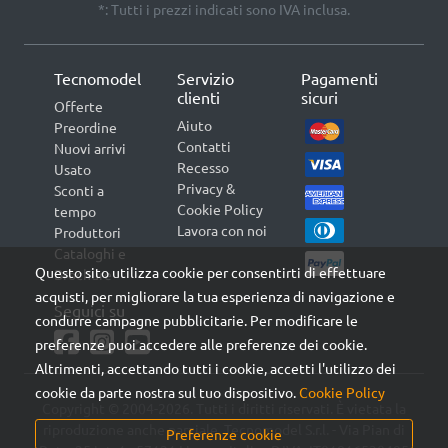
*: Tutti i prezzi indicati sono IVA inclusa.
Tecnomodel
Servizio
Pagamenti
clienti
sicuri
Offerte
Aiuto
Preordine
Contatti
Nuovi arrivi
Recesso
Usato
Privacy &
Sconti a
Cookie Policy
tempo
Lavora con noi
Produttori
Cataloghi e
Questo sito utilizza cookie per consentirti di effettuare
Brochure
acquisti, per migliorare la tua esperienza di navigazione e
Seguici su
condurre campagne pubblicitarie. Per modificare le
preferenze puoi accedere alle preferenze dei cookie.
Altrimenti, accettando tutti i cookie, accetti l'utilizzo dei
cookie da parte nostra sul tuo dispositivo.
Cookie Policy
Copyright © 2004-2026. Tutti i diritti riservati. È vietata la
riproduzione anche parziale. Tecnomodel S.r.l. - Via Pian di
Preferenze cookie