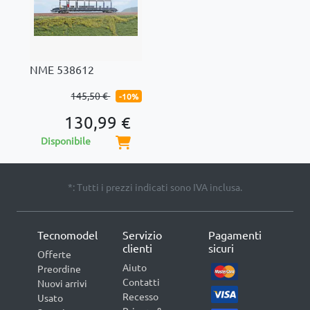
NME 538612
145,50 €
-10%
130,99 €
Disponibile
*: Tutti i prezzi indicati sono IVA inclusa.
Tecnomodel
Servizio
Pagamenti
clienti
sicuri
Offerte
Aiuto
Preordine
Contatti
Nuovi arrivi
Recesso
Usato