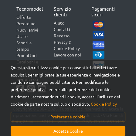
Tecnomodel
Servizio
Pagamenti
clienti
sicuri
Offerte
Aiuto
Preordine
Contatti
Nuovi arrivi
Recesso
Usato
Privacy &
Sconti a
Cookie Policy
tempo
Lavora con noi
Produttori
Cataloghi e
Questo sito utilizza cookie per consentirti di effettuare
Brochure
acquisti, per migliorare la tua esperienza di navigazione e
Seguici su
condurre campagne pubblicitarie. Per modificare le
preferenze puoi accedere alle preferenze dei cookie.
Altrimenti, accettando tutti i cookie, accetti l'utilizzo dei
cookie da parte nostra sul tuo dispositivo.
Cookie Policy
Copyright © 2004-2026. Tutti i diritti riservati. È vietata la
riproduzione anche parziale. Tecnomodel S.r.l. - Via Pian di
Preferenze cookie
Rota, 25 int. 1 - 57121 Livorno Italia - P.IVA: IT01816530495
Accetta Cookie