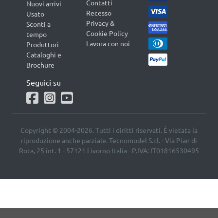
Contatti
Nuovi arrivi
Recesso
Usato
Privacy &
Sconti a
Cookie Policy
tempo
Lavora con noi
Produttori
Cataloghi e
Brochure
Seguici su
Copyright © 2004-2026. Tutti i diritti riservati. È vietata la
riproduzione anche parziale. Tecnomodel S.r.l. - Via Pian di
Rota, 25 int. 1 - 57121 Livorno Italia - P.IVA: IT01816530495