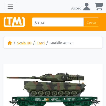
Accedi
Cerca
Scala H0
Carri
Marklin 48871