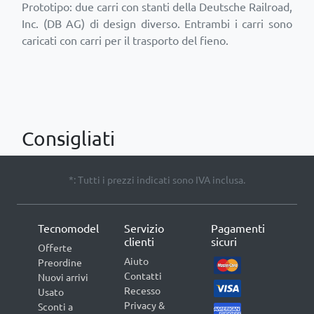
Prototipo: due carri con stanti della Deutsche Railroad,
Inc. (DB AG) di design diverso. Entrambi i carri sono
caricati con carri per il trasporto del fieno.
Consigliati
*: Tutti i prezzi indicati sono IVA inclusa.
Tecnomodel
Servizio
Pagamenti
clienti
sicuri
Offerte
Aiuto
Preordine
Contatti
Nuovi arrivi
Recesso
Usato
Privacy &
Sconti a