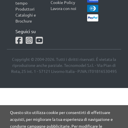
Cookie Policy
tempo
Lavora con noi
Produttori
Cataloghi e
Brochure
Seguici su
Copyright © 2004-2026. Tutti i diritti riservati. È vietata la
riproduzione anche parziale. Tecnomodel S.r.l. - Via Pian di
Rota, 25 int. 1 - 57121 Livorno Italia - P.IVA: IT01816530495
Questo sito utilizza cookie per consentirti di effettuare
acquisti, per migliorare la tua esperienza di navigazione e
condurre campagne pubblicitarie. Per modificare le