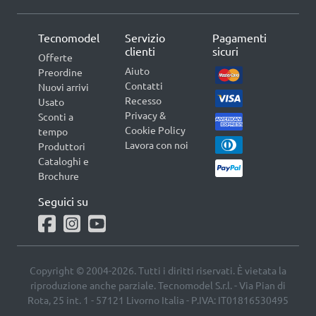
Tecnomodel
Servizio
Pagamenti
clienti
sicuri
Offerte
Aiuto
Preordine
Contatti
Nuovi arrivi
Recesso
Usato
Privacy &
Sconti a
Cookie Policy
tempo
Lavora con noi
Produttori
Cataloghi e
Brochure
Seguici su
Copyright © 2004-2026. Tutti i diritti riservati. È vietata la
riproduzione anche parziale. Tecnomodel S.r.l. - Via Pian di
Rota, 25 int. 1 - 57121 Livorno Italia - P.IVA: IT01816530495