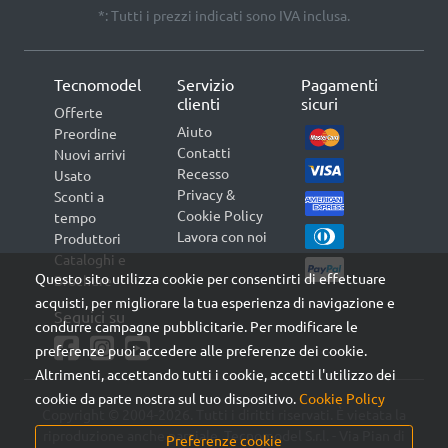
*: Tutti i prezzi indicati sono IVA inclusa.
Tecnomodel
Servizio
Pagamenti
clienti
sicuri
Offerte
Aiuto
Preordine
Contatti
Nuovi arrivi
Recesso
Usato
Privacy &
Sconti a
Cookie Policy
tempo
Lavora con noi
Produttori
Cataloghi e
Questo sito utilizza cookie per consentirti di effettuare
Brochure
acquisti, per migliorare la tua esperienza di navigazione e
Seguici su
condurre campagne pubblicitarie. Per modificare le
preferenze puoi accedere alle preferenze dei cookie.
Altrimenti, accettando tutti i cookie, accetti l'utilizzo dei
cookie da parte nostra sul tuo dispositivo.
Cookie Policy
Copyright © 2004-2026. Tutti i diritti riservati. È vietata la
riproduzione anche parziale. Tecnomodel S.r.l. - Via Pian di
Preferenze cookie