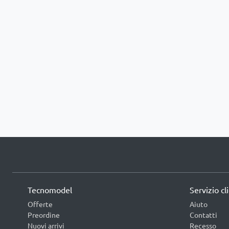
Tecnomodel
Servizio cl
Offerte
Aiuto
Preordine
Contatti
Nuovi arrivi
Recesso