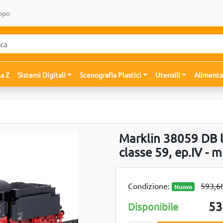
mpo
la Z
Sistemi Digitali
Scenografia Plastici
Utensili
Alimenta
Marklin 38059 DB 
classe 59, ep.IV -
Condizione:
593,6
Nuovo
53
Disponibile