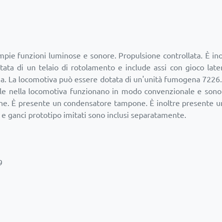
pie funzioni luminose e sonore. Propulsione controllata. È inol
ata di un telaio di rotolamento e include assi con gioco late
enza. La locomotiva può essere dotata di un'unità fumogena 7226
bile nella locomotiva funzionano in modo convenzionale e sono 
one. È presente un condensatore tampone. È inoltre presente un 
eni e ganci prototipo imitati sono inclusi separatamente.
9