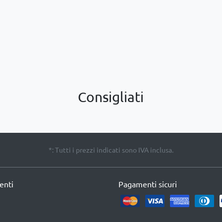
Consigliati
*: Tutti i prezzi indicati sono IVA inclusa.
ienti
Pagamenti sicuri