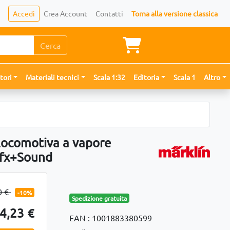
Accedi
Crea Account
Contatti
Torna alla versione classica
Cerca
tori
Materiali tecnici
Scala 1:32
Editoria
Scala 1
Altro
locomotiva a vapore
 mfx+Sound
0 €
-10%
Spedizione gratuita
4,23 €
EAN : 1001883380599