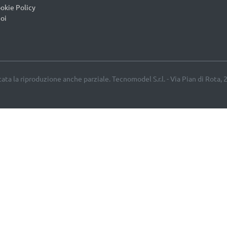
okie Policy
oi
etata la riproduzione anche parziale. Tecnomodel S.r.l. - Via Pian di Rota, 