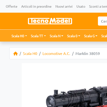
Offerte
Articoli in preordine
Nuovi arrivi
Usato
Sconti a te
Scala H0
Scala TT
Scala N
Scala 0
Scala G
Sca
Scala H0
Locomotive A.C.
Marklin 38059