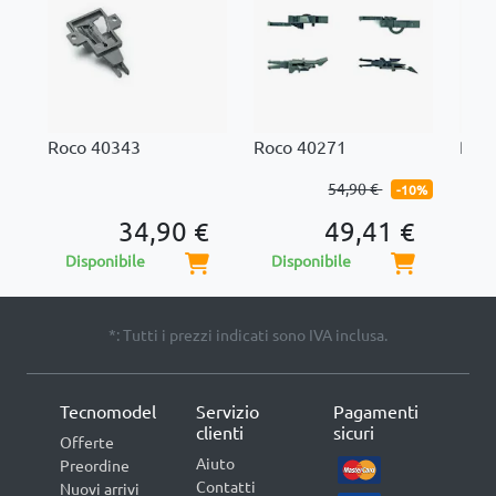
Roco 40343
Roco 40271
Roc
54,90 €
-10%
34,90 €
49,41 €
Disponibile
Disponibile
Di
*: Tutti i prezzi indicati sono IVA inclusa.
Tecnomodel
Servizio
Pagamenti
clienti
sicuri
Offerte
Aiuto
Preordine
Contatti
Nuovi arrivi