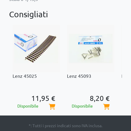
Consigliati
Lenz 45025
Lenz 45093
Len
11,95 €
8,20 €
Disponibile
Disponibile
Di
*: Tutti i prezzi indicati sono IVA inclusa.