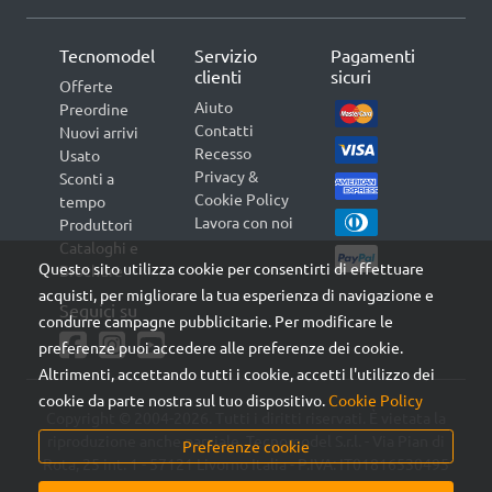
Tecnomodel
Servizio
Pagamenti
clienti
sicuri
Offerte
Aiuto
Preordine
Contatti
Nuovi arrivi
Recesso
Usato
Privacy &
Sconti a
Cookie Policy
tempo
Lavora con noi
Produttori
Cataloghi e
Questo sito utilizza cookie per consentirti di effettuare
Brochure
acquisti, per migliorare la tua esperienza di navigazione e
Seguici su
condurre campagne pubblicitarie. Per modificare le
preferenze puoi accedere alle preferenze dei cookie.
Altrimenti, accettando tutti i cookie, accetti l'utilizzo dei
cookie da parte nostra sul tuo dispositivo.
Cookie Policy
Copyright © 2004-2026. Tutti i diritti riservati. È vietata la
riproduzione anche parziale. Tecnomodel S.r.l. - Via Pian di
Preferenze cookie
Rota, 25 int. 1 - 57121 Livorno Italia - P.IVA: IT01816530495