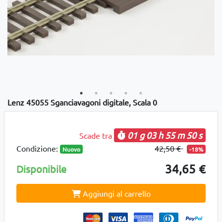
Lenz 45055 Sganciavagoni digitale, Scala 0
01 g
03 h
55 m
50 s
Scade tra
Condizione:
42,50 €
Nuovo
-18%
34,65 €
Disponibile
Aggiungi al carrello