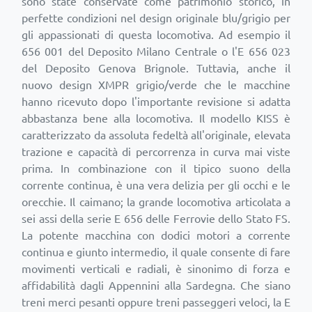
sono state conservate come patrimonio storico, in
perfette condizioni nel design originale blu/grigio per
gli appassionati di questa locomotiva. Ad esempio il
656 001 del Deposito Milano Centrale o l'E 656 023
del Deposito Genova Brignole. Tuttavia, anche il
nuovo design XMPR grigio/verde che le macchine
hanno ricevuto dopo l'importante revisione si adatta
abbastanza bene alla locomotiva. Il modello KISS è
caratterizzato da assoluta fedeltà all'originale, elevata
trazione e capacità di percorrenza in curva mai viste
prima. In combinazione con il tipico suono della
corrente continua, è una vera delizia per gli occhi e le
orecchie. Il caimano; la grande locomotiva articolata a
sei assi della serie E 656 delle Ferrovie dello Stato FS.
La potente macchina con dodici motori a corrente
continua e giunto intermedio, il quale consente di fare
movimenti verticali e radiali, è sinonimo di forza e
affidabilità dagli Appennini alla Sardegna. Che siano
treni merci pesanti oppure treni passeggeri veloci, la E