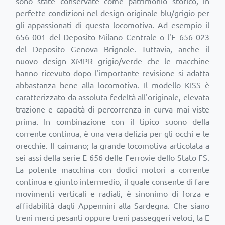
sono state conservate come patrimonio storico, in
perfette condizioni nel design originale blu/grigio per
gli appassionati di questa locomotiva. Ad esempio il
656 001 del Deposito Milano Centrale o l'E 656 023
del Deposito Genova Brignole. Tuttavia, anche il
nuovo design XMPR grigio/verde che le macchine
hanno ricevuto dopo l'importante revisione si adatta
abbastanza bene alla locomotiva. Il modello KISS è
caratterizzato da assoluta fedeltà all'originale, elevata
trazione e capacità di percorrenza in curva mai viste
prima. In combinazione con il tipico suono della
corrente continua, è una vera delizia per gli occhi e le
orecchie. Il caimano; la grande locomotiva articolata a
sei assi della serie E 656 delle Ferrovie dello Stato FS.
La potente macchina con dodici motori a corrente
continua e giunto intermedio, il quale consente di fare
movimenti verticali e radiali, è sinonimo di forza e
affidabilità dagli Appennini alla Sardegna. Che siano
treni merci pesanti oppure treni passeggeri veloci, la E