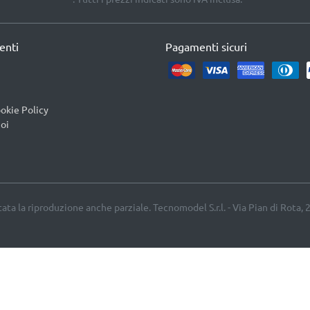
ienti
Pagamenti sicuri
okie Policy
oi
etata la riproduzione anche parziale. Tecnomodel S.r.l. - Via Pian di Rota, 