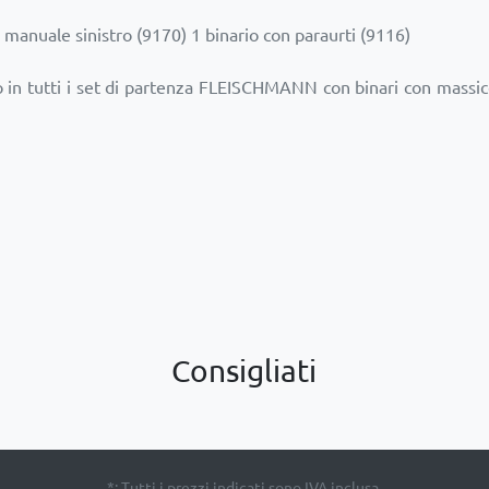
io manuale sinistro (9170) 1 binario con paraurti (9116)
o in tutti i set di partenza FLEISCHMANN con binari con massi
Consigliati
*: Tutti i prezzi indicati sono IVA inclusa.