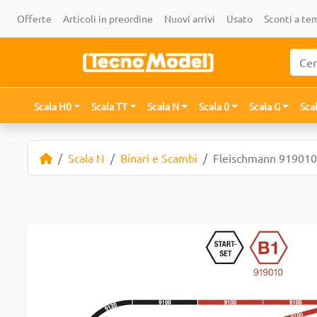
Offerte
Articoli in preordine
Nuovi arrivi
Usato
Sconti a te
Scala H0
Scala TT
Scala N
Scala 0
Scala G
Sca
Scala N
Binari e Scambi
Fleischmann 919010