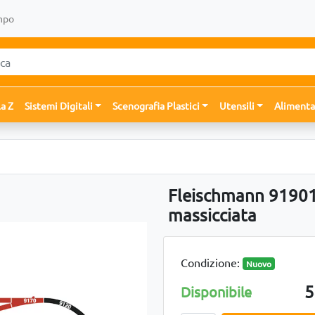
mpo
la Z
Sistemi Digitali
Scenografia Plastici
Utensili
Alimenta
Fleischmann 919010
massicciata
Condizione:
Nuovo
5
Disponibile