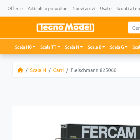
Offerte
Articoli in preordine
Nuovi arrivi
Usato
Sconti a te
Scala H0
Scala TT
Scala N
Scala 0
Scala G
Sca
Scala N
Carri
Fleischmann 825060