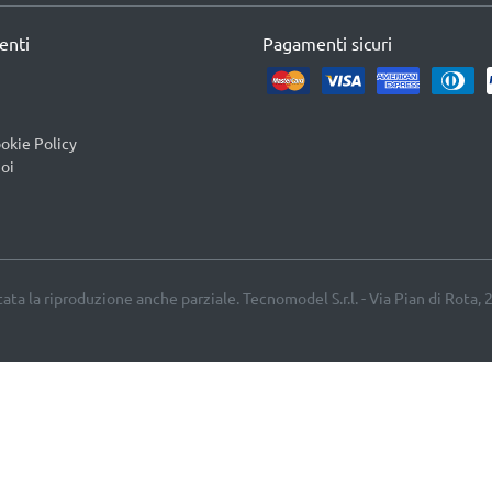
ienti
Pagamenti sicuri
okie Policy
oi
etata la riproduzione anche parziale. Tecnomodel S.r.l. - Via Pian di Rota, 