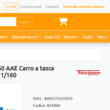
Accedi
Crea Account
Contatti
Torna alla versione classica
Cerca
tori
Materiali tecnici
Scala 1:32
Editoria
Scala 1
Altro
0 AAE Carro a tasca
- 1/160
EAN : 4005575255035
Codice: 825060