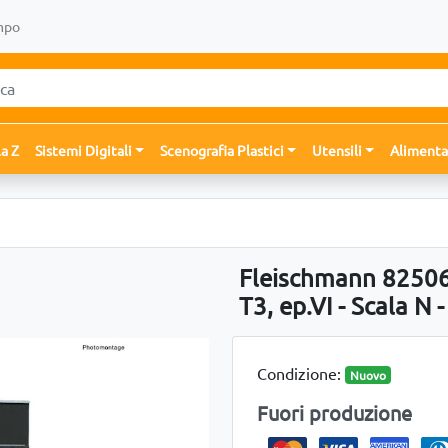
mpo
la Z
Sistemi Digitali
Scenografia Plastici
Utensili
Alimenta
Fleischmann 82506
T3, ep.VI - Scala N 
Condizione:
Nuovo
Fuori produzione