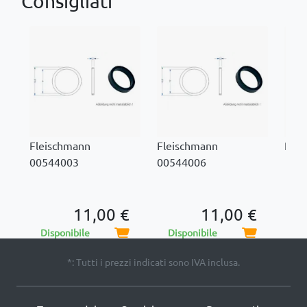
Consigliati
Fleischmann
Fleischmann
Roc
00544003
00544006
11,00 €
11,00 €
Di
Disponibile
Disponibile
*: Tutti i prezzi indicati sono IVA inclusa.