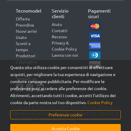
Tecnomodel
Servizio
Pagamenti
clienti
sicuri
Offerte
Aiuto
Preordine
Contatti
Nuovi arrivi
Recesso
Usato
Privacy &
Sconti a
Cookie Policy
tempo
Lavora con noi
Produttori
Cataloghi e
Questo sito utilizza cookie per consentirti di effettuare
Brochure
acquisti, per migliorare la tua esperienza di navigazione e
Seguici su
condurre campagne pubblicitarie. Per modificare le
preferenze puoi accedere alle preferenze dei cookie.
Altrimenti, accettando tutti i cookie, accetti l'utilizzo dei
cookie da parte nostra sul tuo dispositivo.
Cookie Policy
Copyright © 2004-2026. Tutti i diritti riservati. È vietata la
riproduzione anche parziale. Tecnomodel S.r.l. - Via Pian di
Preferenze cookie
Rota, 25 int. 1 - 57121 Livorno Italia - P.IVA: IT01816530495
Accetta Cookie