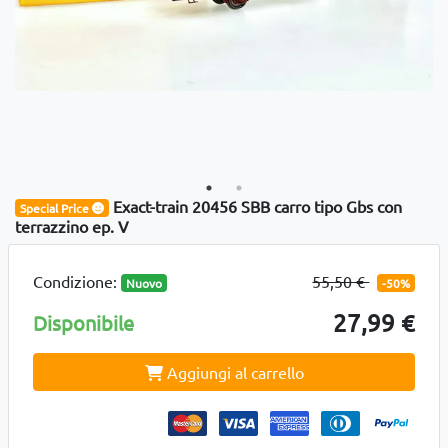
Exact-train 20456 SBB carro tipo Gbs con
Special Price
terrazzino ep. V
Condizione:
55,50 €
Nuovo
-50%
27,99 €
Disponibile
Aggiungi al carrello