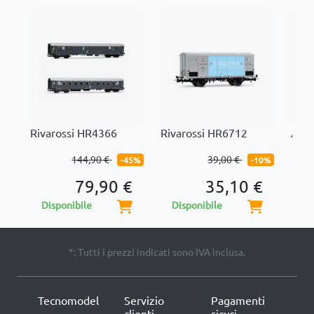
Rivarossi HR4366
Rivarossi HR6712
Acm
144,90 €
39,00 €
-45%
-10%
79,90 €
35,10 €
Disponibile
Disponibile
Di
*: Tutti i prezzi indicati sono IVA inclusa.
Tecnomodel
Servizio
Pagamenti
clienti
sicuri