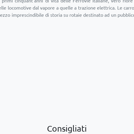
rimi cinquant’anni di vita delle Ferrovie Italiane, vero fiore 
elle locomotive dal vapore a quelle a trazione elettrica. Le carrozz
 pezzo imprescindibile di storia su rotaie destinato ad un pubblico
Consigliati