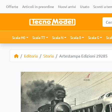
Offerte
Articoli in preordine
Nuovi arrivi
Usato
Sconti a te
Scala H0
Scala TT
Scala N
Scala 0
Scala G
Sca
Editoria
Storia
Artestampa Edizioni 29285