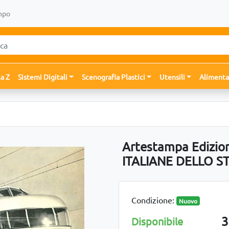
mpo
la Z
Sistemi Digitali
Scenografia Plastici
Utensili
Alimenta
Artestampa Edizio
ITALIANE DELLO S
Condizione:
Nuovo
3
Disponibile