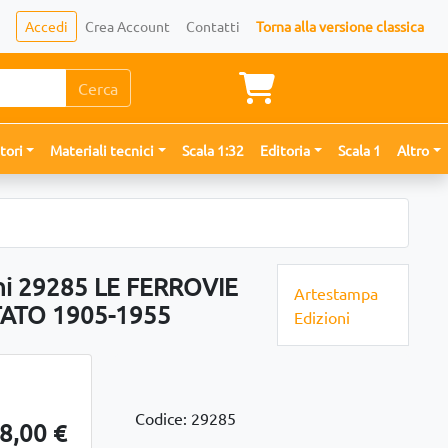
Accedi
Crea Account
Contatti
Torna alla versione classica
Cerca
tori
Materiali tecnici
Scala 1:32
Editoria
Scala 1
Altro
ni 29285 LE FERROVIE
Artestampa
TATO 1905-1955
Edizioni
Codice: 29285
8,00 €