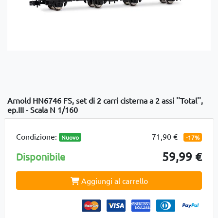
Arnold HN6746 FS, set di 2 carri cisterna a 2 assi ''Total'',
ep.III - Scala N 1/160
Condizione:
71,90 €
Nuovo
-17%
59,99 €
Disponibile
Aggiungi al carrello