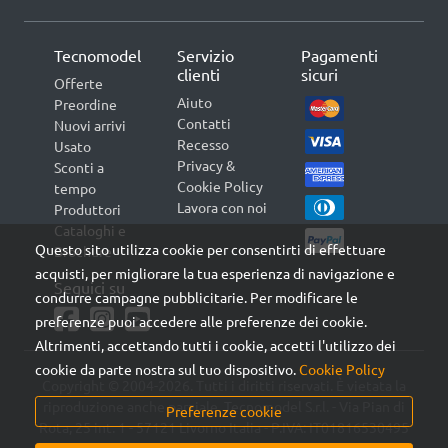
Tecnomodel
Servizio
Pagamenti
clienti
sicuri
Offerte
Aiuto
Preordine
Contatti
Nuovi arrivi
Recesso
Usato
Privacy &
Sconti a
Cookie Policy
tempo
Lavora con noi
Produttori
Cataloghi e
Questo sito utilizza cookie per consentirti di effettuare
Brochure
acquisti, per migliorare la tua esperienza di navigazione e
Seguici su
condurre campagne pubblicitarie. Per modificare le
preferenze puoi accedere alle preferenze dei cookie.
Altrimenti, accettando tutti i cookie, accetti l'utilizzo dei
cookie da parte nostra sul tuo dispositivo.
Cookie Policy
Copyright © 2004-2026. Tutti i diritti riservati. È vietata la
riproduzione anche parziale. Tecnomodel S.r.l. - Via Pian di
Preferenze cookie
Rota, 25 int. 1 - 57121 Livorno Italia - P.IVA: IT01816530495