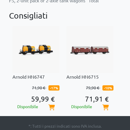
Consigliati
Arnold HN6747
Arnold HN6715
71,90 €
79,90 €
-17%
-10%
59,99 €
71,91 €
Disponibile
Disponibile
*: Tutti i prezzi indicati sono IVA inclusa.