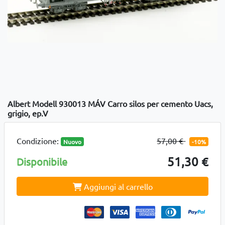
Albert Modell 930013 MÁV Carro silos per cemento Uacs,
grigio, ep.V
Condizione:
57,00 €
Nuovo
-10%
51,30 €
Disponibile
Aggiungi al carrello