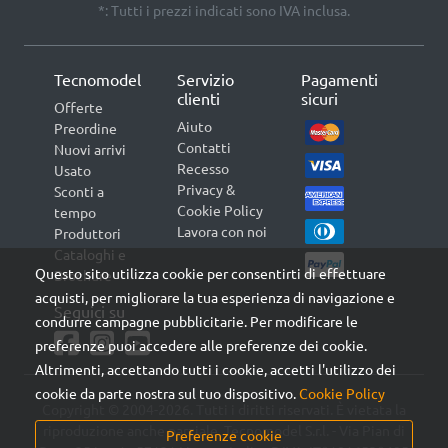
*: Tutti i prezzi indicati sono IVA inclusa.
Tecnomodel
Servizio
Pagamenti
clienti
sicuri
Offerte
Aiuto
Preordine
Contatti
Nuovi arrivi
Recesso
Usato
Privacy &
Sconti a
Cookie Policy
tempo
Lavora con noi
Produttori
Cataloghi e
Questo sito utilizza cookie per consentirti di effettuare
Brochure
acquisti, per migliorare la tua esperienza di navigazione e
Seguici su
condurre campagne pubblicitarie. Per modificare le
preferenze puoi accedere alle preferenze dei cookie.
Altrimenti, accettando tutti i cookie, accetti l'utilizzo dei
cookie da parte nostra sul tuo dispositivo.
Cookie Policy
Copyright © 2004-2026. Tutti i diritti riservati. È vietata la
riproduzione anche parziale. Tecnomodel S.r.l. - Via Pian di
Preferenze cookie