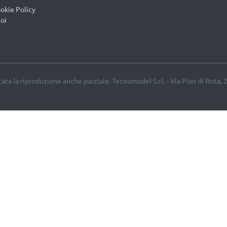
okie Policy
oi
etata la riproduzione anche parziale. Tecnomodel S.r.l. - Via Pian di Rota, 