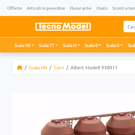
Offerte
Articoli in preordine
Nuovi arrivi
Usato
Sconti a te
Scala H0
Scala TT
Scala N
Scala 0
Scala G
Sca
Scala H0
Carri
Albert Modell 930011