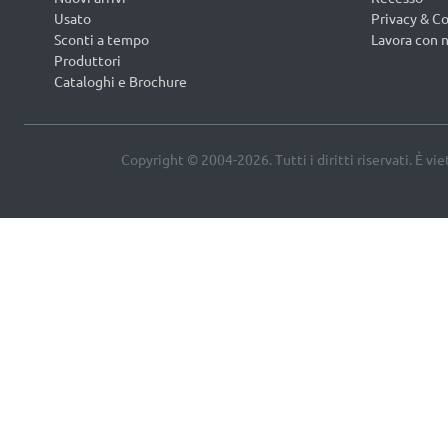
Usato
Privacy & Co
Sconti a tempo
Lavora con n
Produttori
Cataloghi e Brochure
Copyright © 2004-2026. Tutti i diritti riservati. È vi