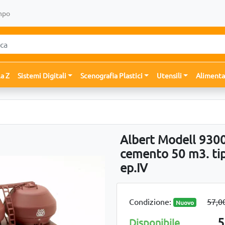
mpo
la Z
Sistemi Digitali
Scenografia Plastici
Utensili
Alimenta
Albert Modell 9300
cemento 50 m3. ti
ep.IV
Condizione:
57,0
Nuovo
5
Disponibile