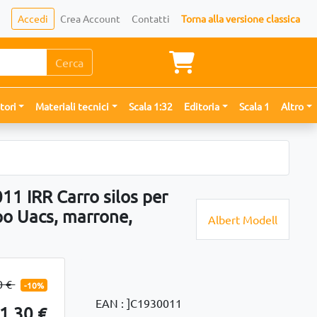
Accedi
Crea Account
Contatti
Torna alla versione classica
Cerca
tori
Materiali tecnici
Scala 1:32
Editoria
Scala 1
Altro
11 IRR Carro silos per
po Uacs, marrone,
Albert Modell
0 €
-10%
EAN : ]C1930011
1,30 €