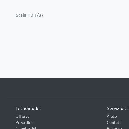
Tecnomodel
Servizio cl
Offerte
Aiuto
Preordine
Contatti
Nuovi arrivi
Recesso