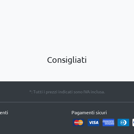
Consigliati
*: Tutti i prezzi indicati sono IVA inclusa.
ienti
Pagamenti sicuri