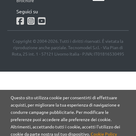
Brochure
Seguici su
Copyright © 2004-2026. Tutti i diritti riservati. È vietata la
riproduzione anche parziale. Tecnomodel S.r.l. - Via Pian di
Rota, 25 int. 1 - 57121 Livorno Italia - P.IVA: IT01816530495
Questo sito utilizza cookie per consentirti di effettuare
acquisti, per migliorare la tua esperienza di navigazione e
condurre campagne pubblicitarie. Per modificare le
preferenze puoi accedere alle preferenze dei cookie.
Altrimenti, accettando tutti i cookie, accetti l'utilizzo dei
cookie da parte nostra sul tuo dispositivo.
Cookie Policy