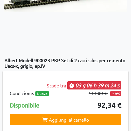
Albert Modell 900023 PKP Set di 2 carri silos per cemento
Uacs-x, grigio, ep.IV
03 g
06 h
39 m
24 s
Scade tra
Condizione:
114,00 €
Nuovo
-19%
92,34 €
Disponibile
Aggiungi al carrello