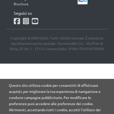
Brochure
Seguici su
Copyright © 2004-2026. Tutti i diritti riservati. È vietata la
riproduzione anche parziale. Tecnomodel S.r.l. - Via Pian di
Rota, 25 int. 1 - 57121 Livorno Italia - P.IVA: IT01816530495
Questo sito utilizza cookie per consentirti di effettuare
acquisti, per migliorare la tua esperienza di navigazione e
condurre campagne pubblicitarie. Per modificare le
preferenze puoi accedere alle preferenze dei cookie.
Altrimenti, accettando tutti i cookie, accetti l'utilizzo dei