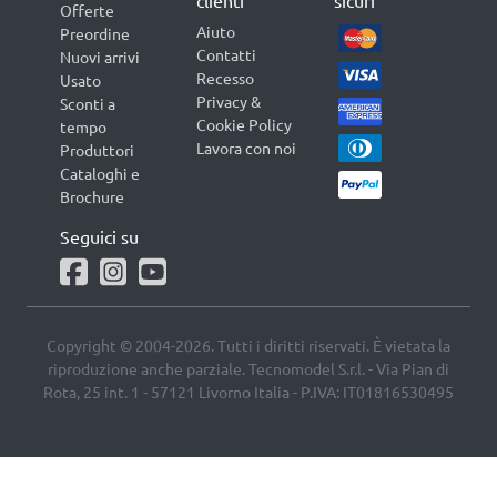
Offerte
Aiuto
Preordine
Contatti
Nuovi arrivi
Recesso
Usato
Privacy &
Sconti a
Cookie Policy
tempo
Lavora con noi
Produttori
Cataloghi e
Brochure
Seguici su
Copyright © 2004-2026. Tutti i diritti riservati. È vietata la
riproduzione anche parziale. Tecnomodel S.r.l. - Via Pian di
Rota, 25 int. 1 - 57121 Livorno Italia - P.IVA: IT01816530495