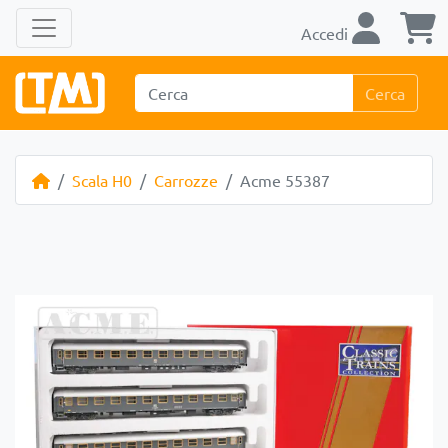
Accedi
Cerca
Scala H0
Carrozze
Acme 55387