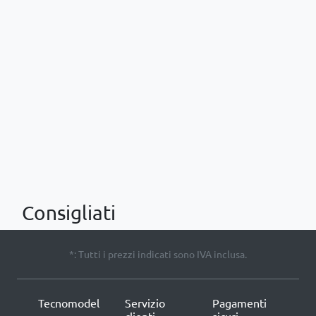
Consigliati
*: Tutti i prezzi indicati sono IVA inclusa.
Tecnomodel
Servizio
Pagamenti
clienti
sicuri